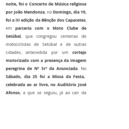
noite, foi o Concerto de Música religiosa
por João Mendonza
, no
Domingo, dia 19,
foi a III edição da Bênção dos Capacetes
,
em
parceria com o Moto Clube de
Setúbal
, que congregou centenas de
motociclistas de Setúbal e de outras
cidades, antecedida por um
cortejo
motorizado com a presença da imagem
peregrina de Nª Srª da Anunciada
. No
Sábado, dia 25 foi a Missa da Festa,
celebrada ao ar livre, no Auditório José
Afonso
, a que se seguiu, já ao cair da
noite, o Cortejo automóvel pelas ruas da
cidade e da freguesia com a imagem
peregrina de Nª Srª da Anunciada,
escoltada pela guarda de honra dos